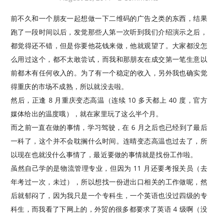
前不久和一个朋友一起想做一下二维码的广告之类的东西，结果
跑了一段时间以后，发觉那些人第一次听到我们介绍演示之后，
都觉得还不错，但是你要他花钱来做，他就观望了。大家都没怎
么用过这个，都不太敢尝试，而我和那朋友在成交第一笔生意以
前都木有任何收入的。为了有一个稳定的收入，另外我也确实觉
得重庆的市场不成熟，所以就没去啦。
然后，正逢 8 月重庆变态高温（连续 10 多天都上 40 度，官方
媒体给出的温度哦），就在家里玩了这么半个月。
而之前一直在做的事情，学习驾驶，在 6 月之后也已经到了最后
一科了，这个并不会耽搁什么时间。连晴变态高温也过去了，所
以现在也就没什么事情了，最近要做的事情就是找份工作啦。
虽然自己学的是物流管理专业，但因为 11 月还要考报关员（去
年考过一次，未过），所以想找一份进出口相关的工作做呢，然
后就郁闷了，因为我只是一个专科生，一个英语也没过四级的专
科生，而我看了下网上的，外贸的很多都要求了英语 4 级啊（没