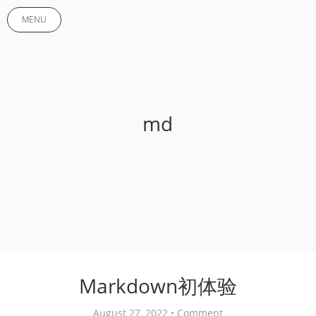
MENU
md
Markdown初体验
August 27, 2022 •
Comment