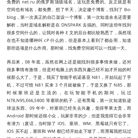
免费的 net.ru 的俄罗斯顶级域名，这玩意免费的。反正就是有
空间也有域名，都免费。想了半天，决定建个博客，找到了 Bo-
blog，第一次真正的自己架设一个博客，第一次知道余名还需要
解析，当时是域名解析是在 DNSPARK 去搞的。同时这些年找到
很多空间什么的，让我对各种 E 文的后台都比较熟悉了，虽然现
在也不知道哪种叫 cP 什么的，但是基本上看到了都会用，知道
那些选项是什么作用。那时候，找免费空间就可以一找就一天。
再后来，08 年底，虽然在网上还是能找到很多事情来做，还对
很多事情有激情，但是对电脑上的东西兴趣已经不如才开始的时
候那么大了。于是，我买了智能手机诺基亚 N81，开始玩起了手
机，不过可惜 N81 买来 3 个月就被偷了，于是又换了 N85，那
时候塞班还是主流的，在玩智能手机的期间，玩过
N78,N95,E66,5800 等塞班的机子，还有黑莓，第一次知道轨迹
球这东西。09 年中，对塞班已经失去兴趣，觉得苹果太贵，而
Android 那时候还很小众，玩家非常的少，但是我觉得它会非常
有潜力（废话，当时除了 IOS、塞班、WM、黑莓就只有它了。
IOS 买不起，塞班和 WM 都已经开始走下坡了，而黑莓我把玩过