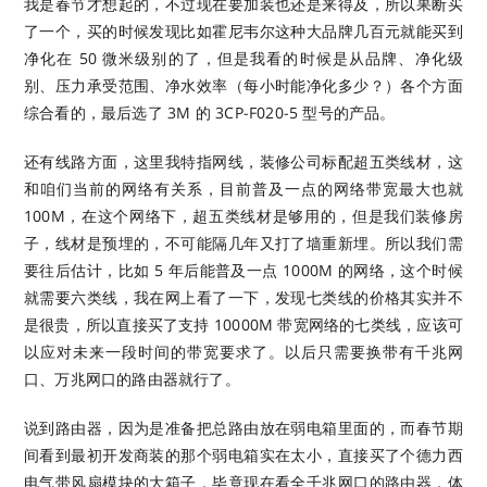
我是春节才想起的，不过现在要加装也还是来得及，所以果断买
了一个，买的时候发现比如霍尼韦尔这种大品牌几百元就能买到
净化在 50 微米级别的了，但是我看的时候是从品牌、净化级
别、压力承受范围、净水效率（每小时能净化多少？）各个方面
综合看的，最后选了 3M 的 3CP-F020-5 型号的产品。
还有线路方面，这里我特指网线，装修公司标配超五类线材，这
和咱们当前的网络有关系，目前普及一点的网络带宽最大也就
100M，在这个网络下，超五类线材是够用的，但是我们装修房
子，线材是预埋的，不可能隔几年又打了墙重新埋。所以我们需
要往后估计，比如 5 年后能普及一点 1000M 的网络，这个时候
就需要六类线，我在网上看了一下，发现七类线的价格其实并不
是很贵，所以直接买了支持 10000M 带宽网络的七类线，应该可
以应对未来一段时间的带宽要求了。以后只需要换带有千兆网
口、万兆网口的路由器就行了。
说到路由器，因为是准备把总路由放在弱电箱里面的，而春节期
间看到最初开发商装的那个弱电箱实在太小，直接买了个德力西
电气带风扇模块的大箱子，毕竟现在看全千兆网口的路由器，体