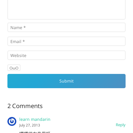
OωO
2 Comments
learn mandarin
Reply
July 27, 2013