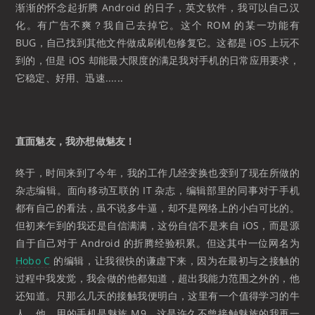
渐渐的怀念起折腾 Android 的日子，英文软件，我可以自己汉
化。有广告不爽？我自己去掉它。这个 ROM 的某一功能有
BUG，自己找到其他文件做成刷机包修复它。这都是 iOS 上玩不
到的，但是 iOS 却能最大限度的满足我对手机的日常应用要求，
它稳定、好用、迅速......
直面魅友，我亦想做魅友！
终于，时间来到了今年，我的工作几经变换也变到了现在所做的
杂志编辑。面向移动互联的 IT 杂志，编辑部里的同事对于手机
都有自己的看法，虽不说多牛逼，却不是网络上的小白可比的。
但初来乍到的我还是自信满满，这份自信不是来自 iOS，而是源
自于自己对于 Android 的折腾经验积累。但这其中一位网名为
Hobo C
的编辑，让我很快的谦虚下来，因为在最初与之接触的
过程中我发觉，我会做的他都知道，超出我能力范围之外的，他
还知道。只那么几天的接触我便明白，这里有一个值得学习的牛
人。他，用的手机是魅族 M9，这是许久不曾接触魅族的我再一