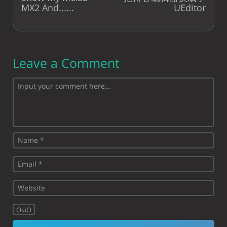
MX2 And......
UEditor
Leave a Comment
OωO