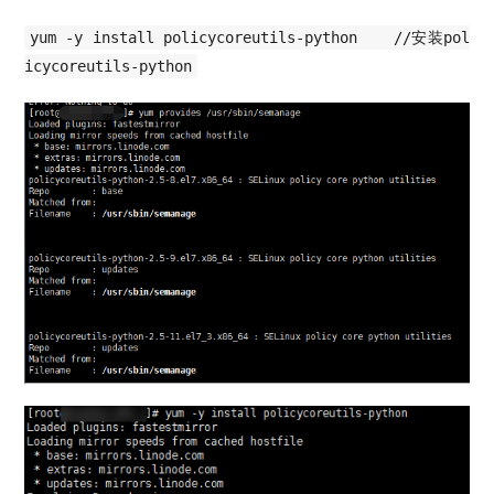
yum -y install policycoreutils-python //安装pol
icycoreutils-python