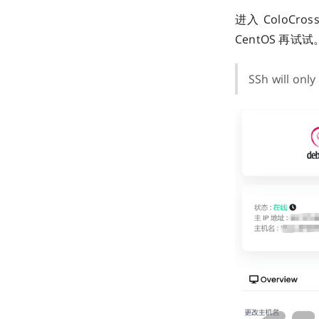
进入 ColoC
CentOS 再试
SSh will only