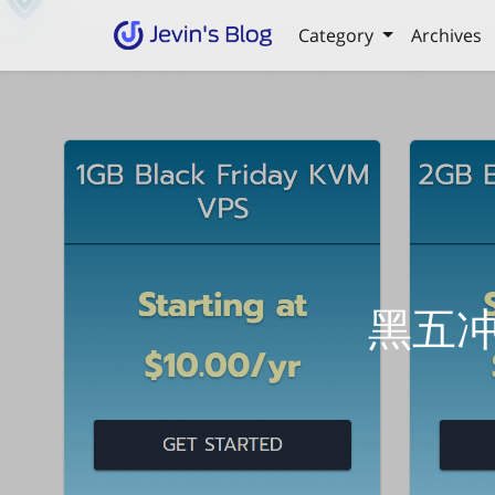
Category
Archives
黑五冲C